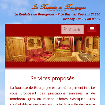
La Roulotte de Bourgogne
UN GITE EN BOURGOGNE
La Roulotte de Bourgogne - 7 Le Bas des Courtils 21390
Brianny - 06 89 80 89 89
ACCUEIL
LA ROULOTTE DE BOURGOGNE
PISCINE
SERVICES PROPOSÉS
Services proposés
LUNE DE MIEL
ACCÈS
La Roulotte de Bourgogne est un hébergement insolite
vous proposant des prestations similaires à de
LIVRE D’OR
nombreux gites ou maison d’hôtes classiques. Très
confortable et décorée avec soin, la qualité de service