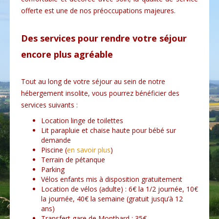
BONS CADEAUX
offerte est une de nos préoccupations majeures.
RÉSERVATIONS & CONTACT
Des services pour rendre votre séjour
encore plus agréable
Tout au long de votre séjour au sein de notre
hébergement insolite, vous pourrez bénéficier des
services suivants :
Location linge de toilettes
Lit parapluie et chaise haute pour bébé sur
demande
Piscine (
en savoir plus
)
Terrain de pétanque
Parking
Vélos enfants mis à disposition gratuitement
Location de vélos (adulte) : 6€ la 1/2 journée, 10€
la journée, 40€ la semaine (gratuit jusqu’à 12
ans)
Transfert gare de Montbard : 35€