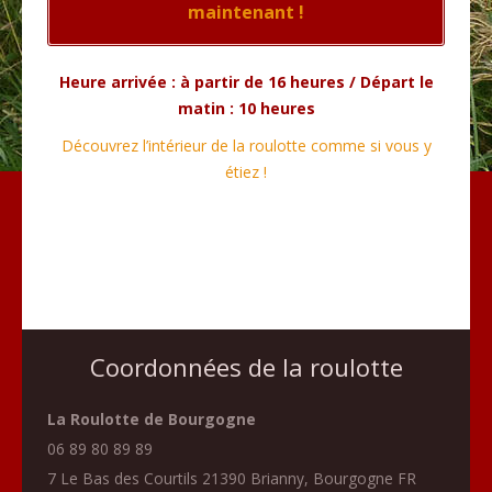
maintenant !
Heure arrivée : à partir de 16 heures / Départ le
matin : 10 heures
Découvrez l’intérieur de la roulotte comme si vous y
étiez !
Coordonnées de la roulotte
La Roulotte de Bourgogne
06 89 80 89 89
7 Le Bas des Courtils
21390
Brianny
,
Bourgogne
FR