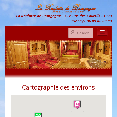
La Roulotte de Bourgogne
UN GITE EN BOURGOGNE
La Roulotte de Bourgogne - 7 Le Bas des Courtils 21390
Brianny - 06 89 80 89 89
ACCUEIL
LA ROULOTTE DE BOURGOGNE
PISCINE
SERVICES PROPOSÉS
Cartographie des environs
LUNE DE MIEL
ACCÈS
LIVRE D’OR