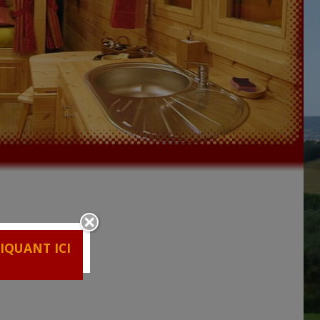
elles
IQUANT ICI