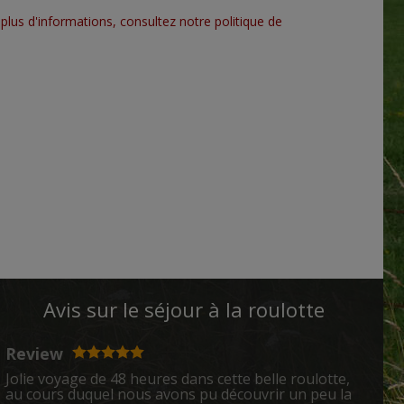
lus d'informations, consultez notre politique de
Avis sur le séjour à la roulotte
Review
Jolie voyage de 48 heures dans cette belle roulotte,
au cours duquel nous avons pu découvrir un peu la